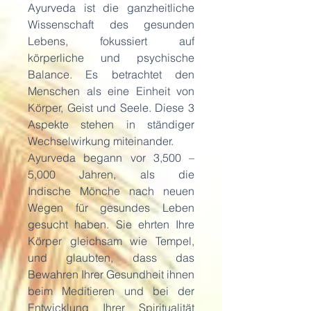
Ayurveda ist die ganzheitliche
Wissenschaft des gesunden
Lebens, fokussiert auf
körperliche und psychische
Balance. Es betrachtet den
Menschen als eine Einheit von
Körper, Geist und Seele. Diese 3
Aspekte stehen in ständiger
Wechselwirkung miteinander.
Ayurveda begann vor 3,500 –
5,000 Jahren, als die
Indische Mönche nach neuen
Wegen für gesundes Leben
gesucht haben. Sie ehrten Ihre
Körper gleichsam wie Tempel,
und glaubten, dass das
Bewahren Ihrer Gesundheit ihnen
beim Meditieren und bei der
Entwicklung Ihrer Spiritualität