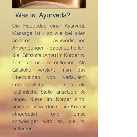
Was ist Ayurveda?
Die Hauptidee einer Ayurveda
Massage ist - so wie bei allen
anderen ayurvedischen
Anwendungen - dabei zu helfen,
die Giftstoffe (Ama) im Körper zu
zerstören und zu entfernen. Als
Giftstoffe versteht man das
Überbleiben von "verfaulten"
Lebensmitteln, die sich als
fettähnliche Stoffe ansetzen. Je
länger diese im Körper sind,
umso mehr werden sie im Körper
eingebettet und umso
schwieriger wird es, sie zu
entfernen.